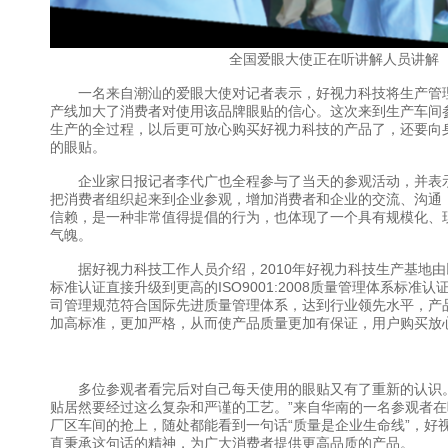
全国爱眼大使正在听讲解人员讲解
一名来自潮汕的爱眼大使对记者表示，好视力科技将生产管
产线加大了消费者对使用该品牌眼贴的信心。这次来到生产车间
生产的全过程，以后更可放心购买好视力科技的产品了，还要向
的眼贴。
企业家日报记者李代广也全程参与了当天的参观活动，并表
把消费者组织起来到企业参观，增加消费者和企业的交流、沟通
信赖，是一种非常值得提倡的行为，也体现了一个具有规模化、
气魄。
据好视力科技工作人员介绍，2010年好视力科技生产基地由以前的I
标准认证直接升级到更高的ISO9001:2008质量管理体系标准
司管理规范符合国际先进质量管理体系，达到行业领先水平，产
加高标准，更加严格，从而使产品质量更加有保证，用户购买放
多位参观者看完后对自己每天使用的眼贴又有了重新的认识。
贴居然要经过这么复杂和严谨的工艺。”来自华南的一名参观者
厂区车间的抢上，随处都能看到一句话“质量是企业生命线”，好
直秉承这句话的精神，为广大消费者提供更高品质的产品。