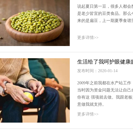
说起夏日第一豆，很多人都会
是老少皆宜的豆类食品。那么
来的是扁豆，上一期夏季食谱
更多详情>>
生活给了我呵护眼健康
发布时间：2020-01-14
2009年之前我都在水产站工
当时因为资金问题无法让自己
你有这 强项就去做。我跟老
意做我就支持。
更多详情>>