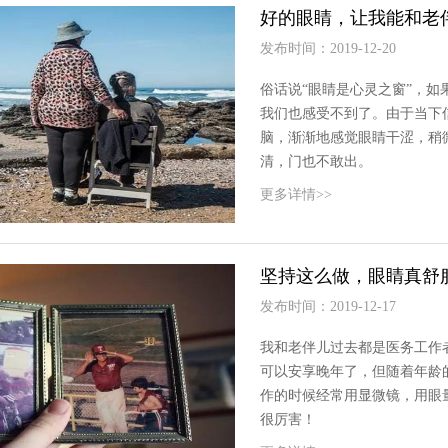
好的眼睛，让我能和老
发布时间：2019-12-20
俗话说“眼睛是心灵之窗”，
我们也感受不到了。由于当下
脑，渐渐地感觉眼睛干涩，稍
清，门也不敢出。
更多详情>>
坚持这么做，眼睛真舒
发布时间：2019-12-17
我和老伴儿过去都是医务工作
可以安享晚年了，但随着年龄
作的时候经常用显微镜，用眼
很厉害！