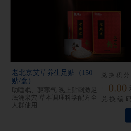
老北京艾草养生足贴（150
兑换积分
贴/盒）
0.00
+
助睡眠、驱寒气 晚上贴刺激足
底涌泉穴 草本调理科学配方全
兑换编
人群使用