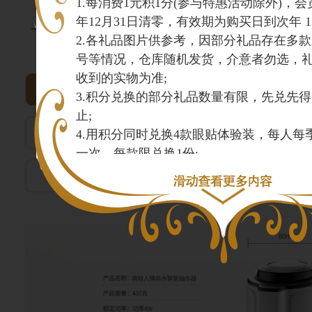
1.每消费1元积1分(参与特惠活动除外)，
年12月31日清零，有效期为购买日到次年 12月
2.各礼品图片供参考，因部分礼品存在多
积分商城
号等情况，仓库随机发货，介意者勿选，
收到的实物为准;
全部分类
旅游产品类
3.积分兑换的部分礼品数量有限，先兑先
止;
健康用品类
床上用品类
4.用积分同时兑换4款眼贴体验装，每人每
一次，每款限兑换1份;
5.所有电子产品收到货一个月内调换；
电子产品类
生活日用品类
6.保健食品不能代替药物，不宜超过推荐
营养补充剂同时食用;
7.因礼品成本上涨，积分分值及兑换方式
请谅解。
(本活动最终解释权归北京好视力所