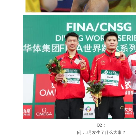
Q2
：
问：
3
月发生了什么大事？