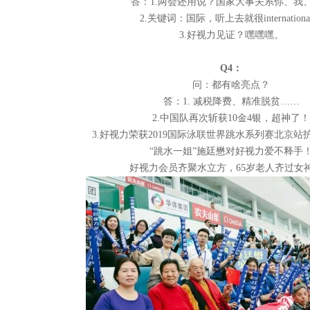
答：
1.
两会还用说？国家大事关系你、我
2.
关键词：国际，听上去就很
internationa
3.
好视力见证？嘿嘿嘿。
Q4
：
问：都有啥亮点？
答：
1.
减税降费、精准脱贫……
2.
中国队再次斩获
10
金
4
银，超神了！
3.
好视力荣获
2019
国际泳联世界跳水系列赛北京站
“跳水一姐”施廷懋对好视力爱不释手
好视力会员齐聚水立方，
65
岁老人齐过女