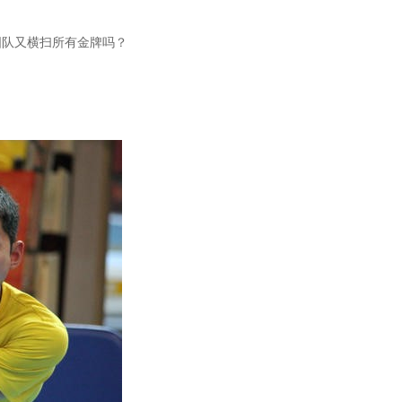
国队又横扫所有金牌吗？