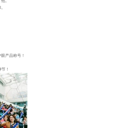
、他。
l
。
护眼产品称号！
！
神节！