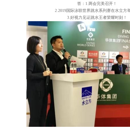
答：
1.
两会完美召开！
2.2019
国际泳联世界跳水系列赛在水立方
3.
好视力见证跳水王者荣耀时刻！