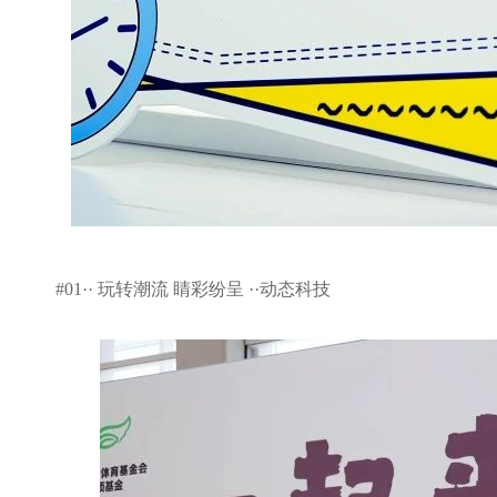
#01··
玩转潮流 睛彩纷呈
··
动态科技