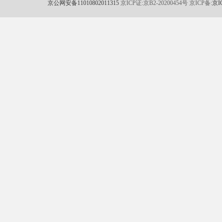
京公网安备11010802011315
京ICP证:京B2-20200454号 京ICP备:
京I