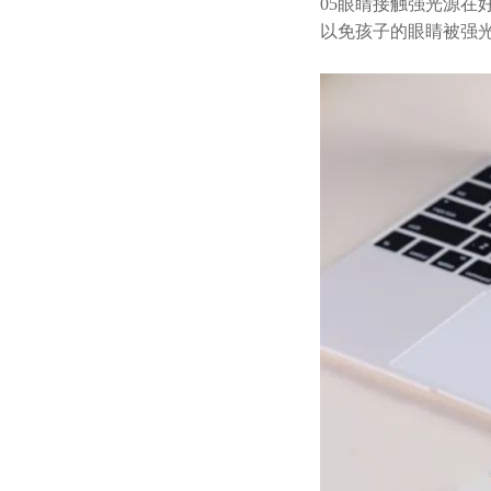
05
眼睛接触强光源在
以免孩子的眼睛被强