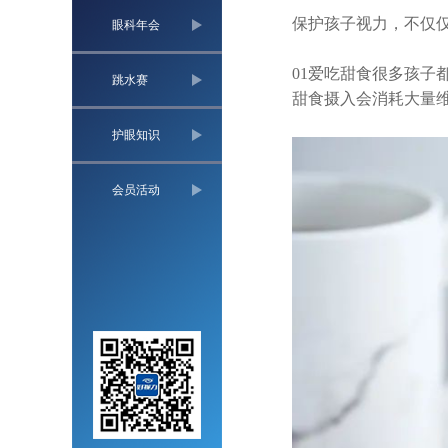
保护孩子视力，不仅
眼科年会
01
爱吃甜食很多孩子
跳水赛
甜食摄入会消耗大量
护眼知识
会员活动