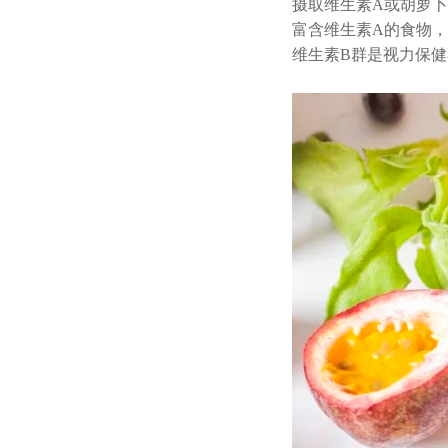
摄取维生素
A
或胡萝卜
富含维生素
A
的食物，
维生素
B
群是视力保健