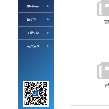
眼科年会
跳水赛
护眼知识
会员活动