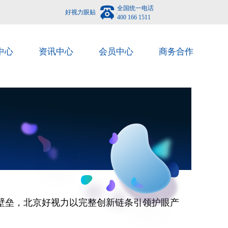
全国统一电话
好视力眼贴
400 166 1511
中心
资讯中心
会员中心
商务合作
壁垒，北京好视力以完整创新链条引领护眼产