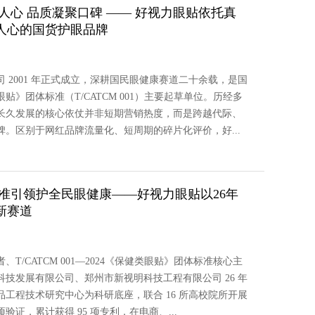
人心 品质凝聚口碑 —— 好视力眼贴依托真
人心的国货护眼品牌
2001 年正式成立，深耕国民眼健康赛道二十余载，是国
》团体标准（T/CATCM 001）主要起草单位。历经多
长久发展的核心依仗并非短期营销热度，而是跨越代际、
。区别于网红品牌流量化、短周期的碎片化评价，好...
准引领护全民眼健康——好视力眼贴以26年
新赛道
T/CATCM 001—2024《保健类眼贴》团体标准核心主
技发展有限公司、郑州市新视明科技工程有限公司 26 年
工程技术研究中心为科研底座，联合 16 所高校院所开展
证，累计获得 95 项专利，在电商、...